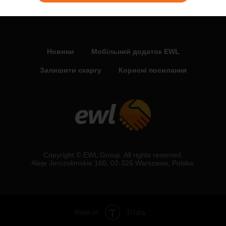
Новини
Мобільний додаток EWL
Залишити скаргу
Корисні посилання
Copyright © EWL Group. All rights reserved.
Aleje Jerozolimskie 160, 02-326 Warszawa, Polska.
Tilda
Made on